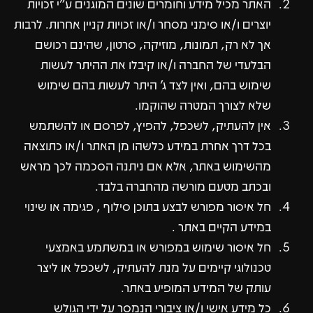
האתר מכיל מידע וחומרים שונים המוגנים ע"י זכויות
יוצרים ו/או סימני מסחר ו/או זכויות קניין אחרות. לרבות
אך לא רק, תמונות, מוזיקה, סרטון, שהינם רכושם
הבלעדי של החברה ו/או קיבלו את ההיתר לעשות
שימוש בהם, ואין לצד ג' היתר לעשות בהם שימוש
שלא לצורך המטרה שהוקמו.
אין להעתיק, לשכפל, להפיץ, לפרסם או להשתמש
בכל דרך אחרת במידע כלשהו מן האתר ו/או כתוצאה
מהשימוש באתר, אלא אם ניתנה הסכמה לכך מראש
ובכתב מטעם מורשה מהחברה בלבד.
חל איסור מפורש לבצע בתוכן סילוף , פגימה או שינוי
במידע הקיים באתר .
חל איסור שימוש במפורש או במשתמע באמצעי
טכנולוגי קיימים על מנת להעתיק, לשכפל או ליצר
עותק של המידע המופיע באתר.
כל מידע אישי ו/או ציבורי הנמסר על ידי הגולש