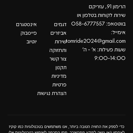
הרימון 91, עזריקם
שירות לקוחות בטלפון או
בווטסאפ: 058-6777557
דגמים
אינסטגרם
אימייל:
אביזרים
פייסבוק
tomride2024@gmail.com
שירות
יוטיוב
שעות פעילות: א׳ - ה׳
ותחזוקה
9:00-14:00
צור קשר
תקנון
מדיניות
פרטיות
הצהרת נגישות
כדי לספק את החוויה הטובה ביותר, אנו משתמשים בטכנולוגיות כמו קוקיז
לאחסון ו/או גישה למידע ממכשירך. מתן הסכמה לשימוש בטכנולוגיות אלו