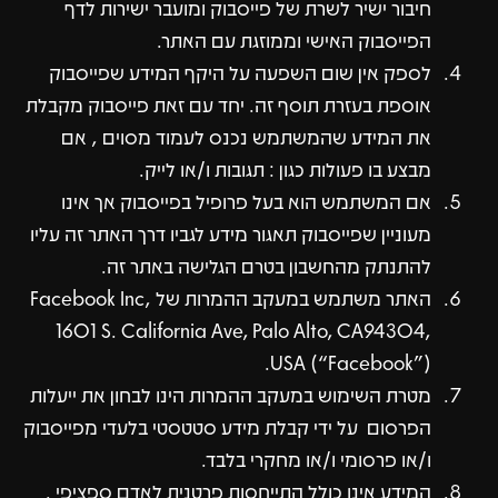
חיבור ישיר לשרת של פייסבוק ומועבר ישירות לדף
הפייסבוק האישי וממוזגת עם האתר.
לספק אין שום השפעה על היקף המידע שפייסבוק
אוספת בעזרת תוסף זה. יחד עם זאת פייסבוק מקבלת
את המידע שהמשתמש נכנס לעמוד מסוים , אם
מבצע בו פעולות כגון : תגובות ו/או לייק.
אם המשתמש הוא בעל פרופיל בפייסבוק אך אינו
מעוניין שפייסבוק תאגור מידע לגביו דרך האתר זה עליו
להתנתק מהחשבון בטרם הגלישה באתר זה.
האתר משתמש במעקב ההמרות של Facebook Inc,
1601 S. California Ave, Palo Alto, CA94304,
USA (“Facebook”).
מטרת השימוש במעקב ההמרות הינו לבחון את ייעלות
הפרסום על ידי קבלת מידע סטטסטי בלעדי מפייסבוק
ו/או פרסומי ו/או מחקרי בלבד.
המידע אינו כולל התייחסות פרטנית לאדם ספציפי .