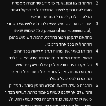
האתר מוצע ומונגש על פי מידע שהחברה מספקת
מעת לעת וכפוף לשינויי החברה על פי שיקול דעתה
הבלעדי בלבד, ללא כל התראה מראש.
אתר זה נועד לשימוש אישי בלבד ולא לשימוש מסחרי
(personal non-commercial). כל שימוש שאינו
בהתאם לתקנון אסור בהחלט, לרבות השימוש בתוכן
האתר ו/או בכל אחד מרכיביו.
המידע באתר אינו מהווה תחליף לייעוץ בכל תחום
שהוא. מטרת האתר הינה הרחבת הידע האישי בלבד.
כל מקרה הינו יחודי, ועל כן יש להתייעץ עם איש
מקצוע מומחה. אין להסתמך על האתר ועל המידע
המוצע בו לביצוע כל פעולה.
החברה פועלת להצגת המידע האמין ביותר , המדויק
והמושלם אך ייתכנו טעויות באמור באתר. הגולש מבהיר
כי אין לו כל טענות כנגד החברה בשל טעות/ הטעיה/
מידע שגוי/מידע לא עדכני כפי המופיע באתר.