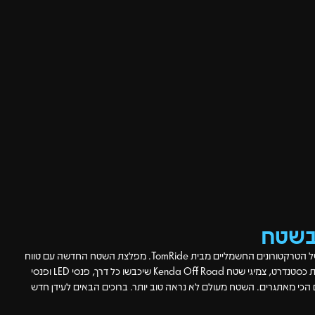
בשטח
הכירו את ה-TR400PRO, הדור הבא של הטרקטורונים החשמליים מבית TomRide. מפלצת השטח החדשה עם טווח
נסיעה של כ-70 ק"מ וסוללת גיבוי מובנית כסטנדרט, צמיגי שטח Kenda Off Road שיכבשו כל דרך, פנסי LED ופנסי
כי מאתגרים. השטח מעולם לא נראה טוב יותר. ברוכים הבאים לעידן חדש