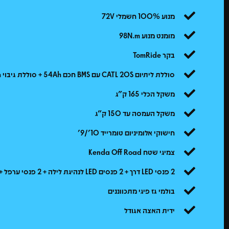
מנוע 100% חשמלי 72V
מומנט מנוע 98N.m
בקר TomRide
סוללת ליתיום CATL 20S עם BMS חכם 54Ah + סוללת גיבוי 31Ah
משקל הכלי 165 ק"ג
משקל העמסה עד 150 ק"ג
חישוקי אלומיניום טומרייד 10'/9'
צמיגי שטח Kenda Off Road
2 פנסי LED דרך + 2 פנסים LED לנהיגת לילה + 2 פנסי ערפל + איתותים
בולמי גז פיגי מתכווננים
ידית האצה אגודל