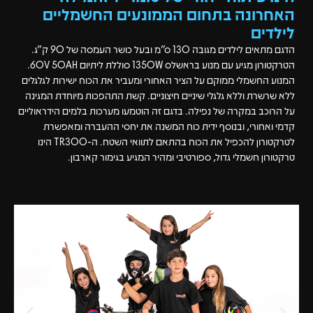
האחרונה בתחום הממונעים החשמליים
לילדים
הדגם מתאים לילדים מגובה 130 ס"מ ובעל כושר העמסה של 90 ק"ג.
הטרקטורון מגיע עם מנוע בראשלס 1350W סוללת ליתיום 60V 50AH.
המנוע החשמלי ממוקם על הציר האחורי ומעביר את הכוח ישירות לגלגלים
ללא שרשרת וללא גלגלי שיניים חיצוניים. קשת התהפכות מיוחדת המגינה
על הרוכב במקרה של נפילה. בדגם זה הוטמעו מערכות בלמים הידראוליים
קדמי ואחורי, ובנוסף ידית כוח המשנה את יחסי ההעברה ומאפשרת
לטרקטורון להכפיל את הכוח בהתאם לתוואי השטח. ה-TR300 הינו
טרקטורון חשמלי גדול, ספורטיבי ומהיר המגיע בגימור קארבון.