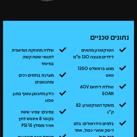
נתונים טכניים
הטרקטורון מתאים
שלדה מחוזקת המיועדת
לילדים מגובה 130 ס"מ
לתוואי שטח קשה
במיוחד
מנוע בראשלס 1350
וואט
מערכת בולמים רכים
ומתכווננים
סוללת ליתיום 60V
50AH
כידון מתכוונן עטוף במגן
ספוג
משקל הטרקטורון: 82
ק"ג
צמיגים: צמיגי שטח
בקוטר 8 אינטש לחץ
בלמים הידראולים: בלם
אוויר מומלץ 15 PSI
דיסק אחורי כפול, אחד
לכל גלגל
משקל רוכב מירבי עד