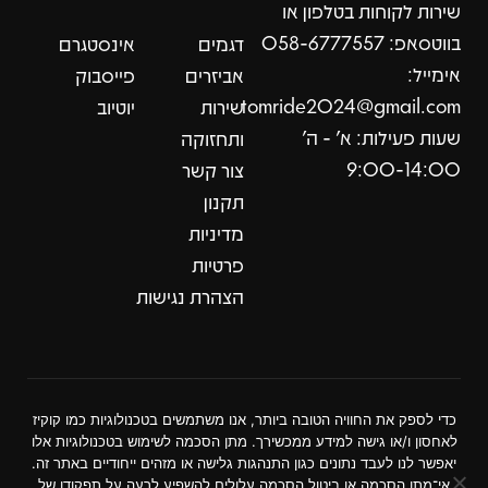
שירות לקוחות בטלפון או
בווטסאפ: 058-6777557
דגמים
אינסטגרם
אימייל:
אביזרים
פייסבוק
tomride2024@gmail.com
שירות
יוטיוב
שעות פעילות: א׳ - ה׳
ותחזוקה
9:00-14:00
צור קשר
תקנון
מדיניות
פרטיות
הצהרת נגישות
כדי לספק את החוויה הטובה ביותר, אנו משתמשים בטכנולוגיות כמו קוקיז
לאחסון ו/או גישה למידע ממכשירך. מתן הסכמה לשימוש בטכנולוגיות אלו
עיצוב ופיתוח אקס
יאפשר לנו לעבד נתונים כגון התנהגות גלישה או מזהים ייחודיים באתר זה.
אי־מתן הסכמה או ביטול הסכמה עלולים להשפיע לרעה על תפקודן של