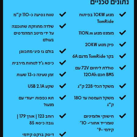
נתונים טכניים
מנוע 10KW בפיתוח
טווח נסיעה כ-110 ק"מ
TomRide
שלדה מחוזקת שתוכננה
מומנט מנוע 110N.m
על ידי מיטב המהנדסים
בעולם
פיק מנוע 20KW
בולם גז פיגי מתכוונן
בקר TomRide מדגם 6A
כיסא ג'ל לנוחות מירבית
סוללת ליתיום 72V עם
BMS חכם 120Ah
זמן טעינה כ-13 שעות
משקל הכלי 228 ק"ג
שקע USB 2.1A
משקל העמסה עד 180
תא כפפות ייעודי עם
ק"ג
מנעול
חישוקי אלומיניום
רוחב 123 | אורך 179 |
טומרייד אחורי- 10'
גובה כיסא 85
קידמי -9'
דיסק ברקס קידמי